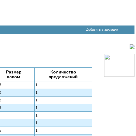
Добавить в закладки
Размер
Количество
вспом.
предложений
5
1
0
1
2
1
5
1
1
1
5
1