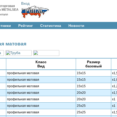
Вход
оторговая
а METALSEA
еталл
стники
Рейтинг
Cтатистика
Новости
ая матовая
Класс
Размер
Вид
базовый
профильная матовая
15х15
х1,
профильная матовая
15х15
х1,
профильная матовая
15х15
х1,
профильная матовая
20х20
х1,
профильная матовая
20х20
х1
профильная матовая
25х25
х1
профильная матовая
25х25
х1,