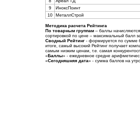
8
Ареал ТД
9
ИноксПоинт
10
МеталлСтрой
Методика расчета Рейтинга
По товарным группам
– баллы начисляются 
сортировкой по цене – максимальный балл з
Сводный Рейтинг
- формируется по сумме б
итоге, самый высокий Рейтинг получает ком
самым низким ценам, т.е. самая конкурентос
«
Баллы
» - ежедневное средне арифметическ
«
Сегодняшняя дата
» - сумма баллов на утр