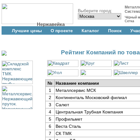
Металл
Выберите город:
Систем
Чёрный м
Сетка
Нержавейка
Лучшие цены
О проекте
Каталог
Поиск
Уча
Рейтинг Компаний по тов
№
Название компании
1
Металлсервис МСК
2
Континенталь Московский филиал
3
Салют
4
Центральная Трубная Компания
5
Профильмет
6
Веста Сталь
7
СК ТМК