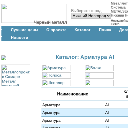
Металлот
Система
Выберите город:
METALSE
Нижний Н
Нержавейк
Черный металл
Сетка
Лучшие цены
О проекте
Каталог
Поиск
Дос
Новости
Каталог: Арматура АI
К
Наименование
Арматура
АI
Арматура
АI
Арматура
АI
Арматура
АI