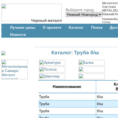
Металлот
Система
Выберите город:
METALSE
Нижний Н
Нержавейк
Черный металл
Сетка
Лучшие цены
О проекте
Каталог
Поиск
Дос
Новости
Каталог: Труба б/ш
К
Наименование
Труба
б/ш
Труба
б/ш
Труба
б/ш
Труба
б/ш