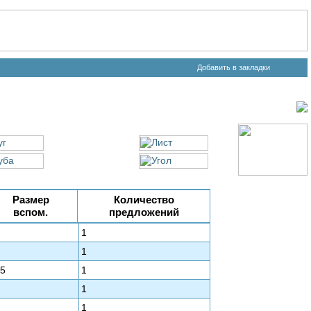
Добавить в закладки
Размер
Количество
вспом.
предложений
1
1
,5
1
1
1