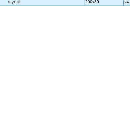
гнутый
200х80
х4