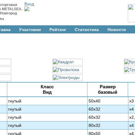
Вход
оторговая
а METALSEA.
 Новгород
йка
тавка
Участники
Рейтинг
Cтатистика
Новости
Класс
Размер
Вид
базовый
гнутый
50х40
х3
гнутый
60х32
х4
гнутый
60х32
х2
гнутый
80х32
х4
гнутый
80х50
х4