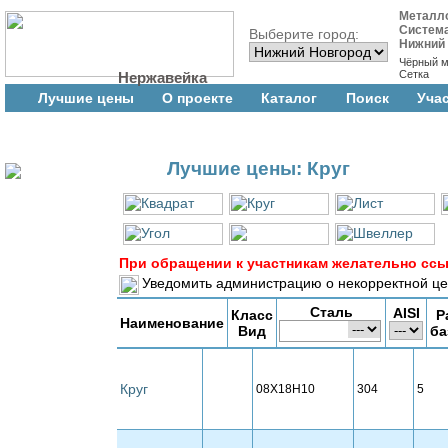
Металл
Систем
Выберите город:
Нижний
Чёрный м
Сетка
Нержавейка
Лучшие цены
О проекте
Каталог
Поиск
Уча
Лучшие цены: Круг
При обращении к участникам желательно ссы
Уведомить администрацию о некорректной це
Сталь
AISI
Класс
Р
Наименование
Вид
ба
Круг
08Х18Н10
304
5