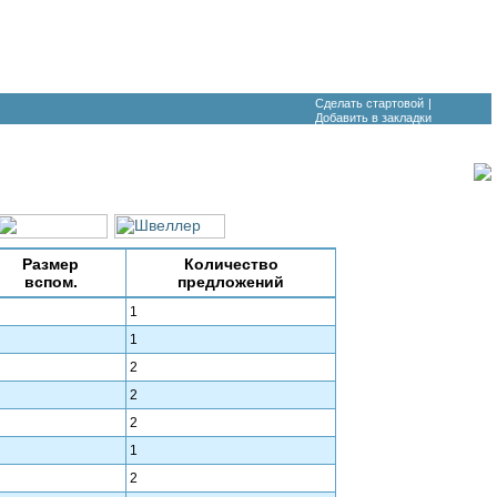
Сделать стартовой
|
Добавить в закладки
Размер
Количество
вспом.
предложений
1
1
2
2
2
1
2