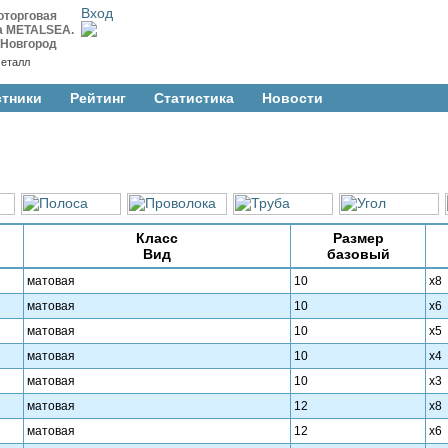
Вход
оторговая
а METALSEA.
 Новгород
еталл
стники
Рейтинг
Cтатистика
Новости
Класс
Размер
Вид
базовый
матовая
10
х8
матовая
10
х6
матовая
10
х5
матовая
10
х4
матовая
10
х3
матовая
12
х8
матовая
12
х6