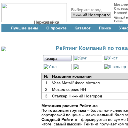
Металл
Систем
Выберите город:
Нижний
Чёрный м
Сетка
Нержавейка
Лучшие цены
О проекте
Каталог
Поиск
Уча
Рейтинг Компаний по тов
№
Название компании
1
Voss Metall/ Фосс Металл
2
Металлсервис НН
3
Сталкер Нижний Новгород
Методика расчета Рейтинга
По товарным группам
– баллы начисляются 
сортировкой по цене – максимальный балл з
Сводный Рейтинг
- формируется по сумме б
итоге, самый высокий Рейтинг получает ком