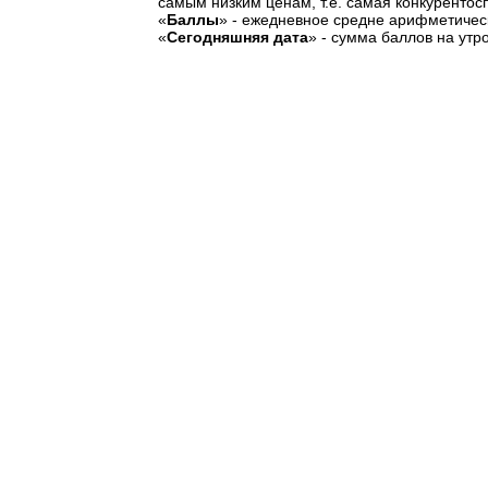
самым низким ценам, т.е. самая конкурентос
«
Баллы
» - ежедневное средне арифметическ
«
Сегодняшняя дата
» - сумма баллов на утр