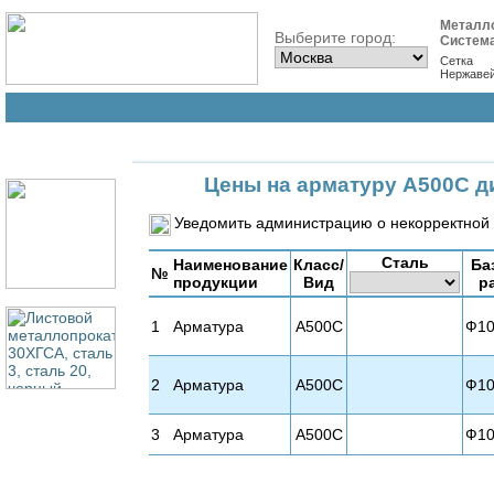
Металл
Выберите город:
Систем
Сетка
Нержаве
Цены на арматуру А500С д
Уведомить администрацию о некорректной 
Сталь
Наименование
Класс/
Ба
№
продукции
Вид
р
1
Арматура
А500С
Ф10
2
Арматура
А500С
Ф10
3
Арматура
А500С
Ф10