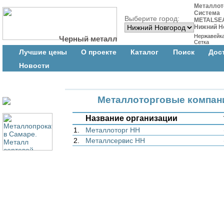
Металлот
Система
Выберите город:
METALSE
Нижний Н
Нержавейк
Черный металл
Сетка
Лучшие цены
О проекте
Каталог
Поиск
Дос
Новости
Металлоторговые компан
Название организации
1.
Металлоторг НН
2.
Металлсервис НН