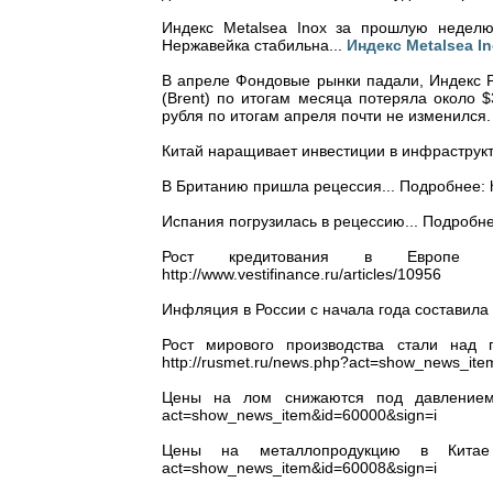
Индекс Metalsea Inox за прошлую неделю
Нержавейка стабильна...
Индекс Metalsea I
В апреле Фондовые рынки падали, Индекс Р
(Brent) по итогам месяца потеряла около $
рубля по итогам апреля почти не изменился.
Китай наращивает инвестиции в инфраструктур
В Британию пришла рецессия... Подробнее: htt
Испания погрузилась в рецессию... Подробнее: 
Рост кредитования в Европе 
http://www.vestifinance.ru/articles/10956
Инфляция в России с начала года составила 1,
Рост мирового производства стали над 
http://rusmet.ru/news.php?act=show_news_ite
Цены на лом снижаются под давлением н
act=show_news_item&id=60000&sign=i
Цены на металлопродукцию в Китае по
act=show_news_item&id=60008&sign=i