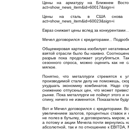
Цены на арматуру на Ближнем Востоке 
act=show_news_item&id=60017&sign=i
Цены на сталь в США снова пошли 
act=show_news_item&id=60023&sign=i
Евраз снижает цены вслед за конкурентами… 
Мечел договорился с кредиторами... Подробне
Общемировая картина изобилует негативным
взятой отрасли было бы наивно. Соотношени
разрыв пока продолжает усугубляться. Та
сезонного спроса, можно оценить как не 
мягкое.
Понятно, что металлурги стремятся к у
производимой стали делу не поможешь, скор
ухудшать экономику комбинатов. Надо стр
снижению отпускных цен, что может привест
рынке. Пока металлурги не поймут этого и н
спину, ничего не изменится. Показатели буду
Вот и Мечел договорился с кредиторами. В
увеличением залогов, процентных ставок и
не полез в бутылку, и договорились миром,
а потому и акции Мечела почти вернулись на
абсолютной, так и по отношению к EBITDA, 