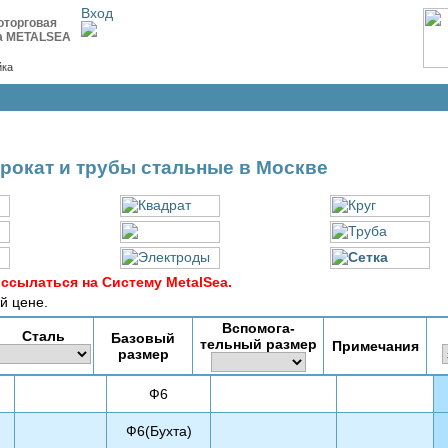
Вход
оторговая
а METALSEA
йка
рокат и трубы стальные в Москве
ссылаться на Систему MetalSea.
й цене.
Вспомога-
Сталь
Базовый
тельный размер
Примечания
размер
Ф6
Ф6(Бухта)