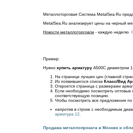
Металлоторговая Система MetalSea.Ru предл
MetalSea.Ru анализирует цены на черный м
Новости металлоторговли
- каждую неделю.
Пример:
Нужно
купить
арматуру
А500С диаметром 12
На странице лучших цен (главной стра
Из появившегося списка
Класс/Вид
Ар
Откроется страница с размерами армату
Если необходимо посмотреть оптовые ц
соответствующую позицию.
Чтобы посмотреть все предложения по
напротив в строке с необходимым диа
арматура 12
.
Продажа металлопроката в Москве и обла