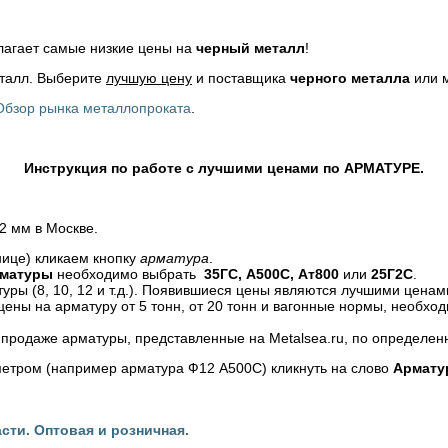
агает самые низкие цены на
черный металл
!
еталл. Выберите
лучшую цену
и поставщика
черного металла
или м
Обзор рынка металлопроката
.
Инструкция по работе с лучшими ценами по АРМАТУРЕ.
 мм в Москве.
нице) кликаем кнопку
арматура
.
матуры
необходимо выбрать
35ГС, А500С, Ат800
или
25Г2С
.
ры (8, 10, 12 и т.д.). Появившиеся цены являются лучшими ценами
ены на арматуру от 5 тонн, от 20 тонн и вагонные нормы, необход
 продаже арматуры, представленные на Metalsea.ru, по определен
метром (например арматура Ф12 А500С) кликнуть на слово
Армату
сти. Оптовая и розничная.