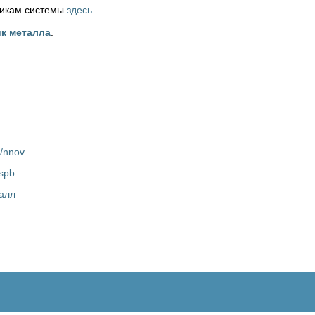
никам системы
здесь
к металла
.
u/nnov
/spb
алл