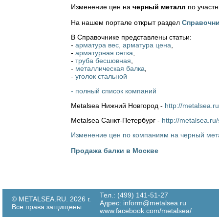
Изменение цен на
черный металл
по участ
На нашем портале открыт раздел
Справочни
В Справочнике представлены статьи:
-
арматура вес, арматура цена
,
-
арматурная сетка
,
-
труба бесшовная
,
-
металлическая балка
,
-
уголок стальной
- полный список компаний
Metalsea Нижний Новгород -
http://metalsea.r
Metalsea Санкт-Петербург -
http://metalsea.ru
Изменение цен по компаниям на черный мет
Продажа балки в Москве
Тел.: (499) 141-51-27
© METALSEA.RU. 2026 г.
Адрес:
inform@metalsea.ru
Все права защищены
www.facebook.com/metalsea/