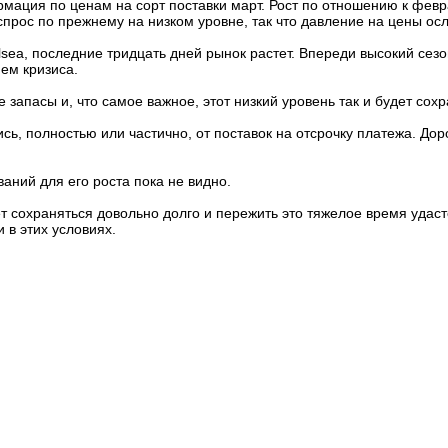
ация по ценам на сорт поставки март. Рост по отношению к февр
спрос по прежнему на низком уровне, так что давление на цены осл
sea, последние тридцать дней рынок растет. Впереди высокий сезо
ем кризиса.
е запасы и, что самое важное, этот низкий уровень так и будет со
сь, полностью или частично, от поставок на отсрочку платежа. До
ваний для его роста пока не видно.
т сохраняться довольно долго и пережить это тяжелое время уда
в этих условиях.