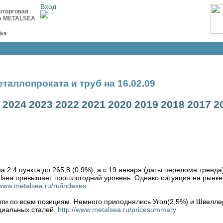
Вход
оторговая
а METALSEA
йка
таллопроката и труб на 16.02.09
2024
2023
2022
2021
2020
2019
2018
2017
2
 2,4 пункта до 265,8 (0,9%), а с 19 января (даты перелома тренда
alsea превышает прошлогодний уровень. Однако ситуация на рынке 
/www.metalsea.ru/ru/indexes
ти по всем позициям. Немного приподнялись Угол(2,5%) и Швеллер
циальных сталей.
http://www.metalsea.ru/pricesummary