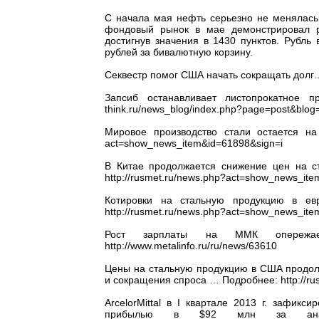
С начала мая нефть серьезно не менялась,
фондовый рынок в мае демонстрировал р
достигнув значения в 1430 пунктов. Рубль
рублей за бивалютную корзину.
Секвестр помог США начать сокращать долг… П
Запсиб останавливает листопрокатное про
think.ru/news_blog/index.php?page=post&blo
Мировое производство стали остается на 
act=show_news_item&id=61898&sign=i
В Китае продолжается снижение цен на с
http://rusmet.ru/news.php?act=show_news_ite
Котировки на стальную продукцию в ев
http://rusmet.ru/news.php?act=show_news_ite
Рост зарплаты на ММК опережает
http://www.metalinfo.ru/ru/news/63610
Цены на стальную продукцию в США продол
и сокращения спроса … Подробнее: http://r
ArcelorMittal в I квартале 2013 г. зафик
прибылью в $92 млн за анало