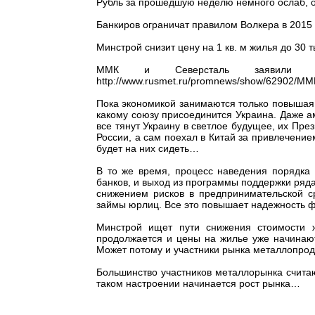
Рубль за прошедшую неделю немного ослаб, ос
Банкиров ограничат правилом Волкера в 2015 год
Минстрой снизит цену на 1 кв. м жилья до 30 т
ММК и Северсталь заявили 
http://www.rusmet.ru/promnews/show/62902/MM
Пока экономикой занимаются только повышая л
какому союзу присоединится Украина. Даже а
все тянут Украину в светлое будущее, их През
России, а сам поехал в Китай за привлечение
будет на них сидеть…
В то же время, процесс наведения порядка 
банков, и выход из программы поддержки ряд
снижением рисков в предпринимательской с
займы юрлиц. Все это повышает надежность ф
Минстрой ищет пути снижения стоимости ж
продолжается и цены на жилье уже начинают
Может потому и участники рынка металлопрод
Большинство участников металлорынка считаю
таком настроении начинается рост рынка…