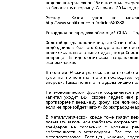
неделю потерял около 1% и поставил очеред
за бивалютную корзину. С начала 2014 года 
Экспорт Китая упал на макси
http://www.vestifinance.ru/articles/40388
Рекордная распродажа облигаций США… Подробн
Золотой дождь паралимпиады в Сочи побил 
подбодрило и без того бравурно-патриотич
появились национальные идеи, потребность
поприще. В идеологическом направлении
экономических.
В политике России удалось заявить о себе и
туманны, но понятно, что эти последствия б
впереди. Также понятно, что дальнейшие пол
На экономическом фронте сохраняются пре
капитал уходит, ВВП скорее падает, чем 
противоречит внешнему фону, все логично
если не произойдет чего-либо экстраординар
В металлургической среде тоже грядут пе
повышать залоги или требовать досрочного
трейдеров не согласных с уровнем рен
собственности в металлургии. Все это 
металлоторговле. Рост цен, конечно, под