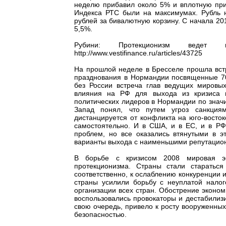
неделю прибавил около 5% и вплотную приб
Индекса РТС были на максимумах. Рубль 
рублей за бивалютную корзину. С начала 20
5,5%.
Рубини: Протекционизм ведет
http://www.vestifinance.ru/articles/43725
На прошлой неделе в Бресселе прошла встр
празднования в Нормандии посвященные 70-
без России встреча глав ведущих мировых
влияния на РФ для выхода из кризиса н
политических лидеров в Нормандии по знач
Запад понял, что путем угроз санкци
дистанцируется от конфликта на юго-восто
самостоятельно. И в США, и в ЕС, и в РФ,
проблем, но все оказались втянутыми в 
варианты выхода с наименьшими репутацио
В борьбе с кризисом 2008 мировая эк
протекционизма. Страны стали старатьс
соответственно, к ослаблению конкуренции
страны усилили борьбу с неуплатой нал
организации всех стран. Обострение эконом
воспользовались провокаторы и дестабилизи
свою очередь, привело к росту вооруженны
безопасностью.