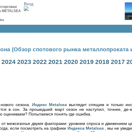
Вход
оторговая
а METALSEA
йка
зона (Обзор спотового рынка металлопроката и 
2024
2023
2022
2021
2020
2019
2018
2017
2
 нового сезона.
Индекс Metalsea
выглядит спящим и только ино
тся в сон. За прошедший март сезон не наступил, точнее, де-ю
то оцениваем? Попытаемся понять где ошибка.
я от межсезонья двумя факторами: уровнем спроса и движением цен
огда, если посмотреть на графики
Индекса Metalsea
, мы не увид