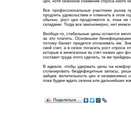
цен, хотя сезонное снижение спроса никто н
Все профессиональные участники рынка п
продлить удовольствие и отменить в этом го
обычно, рост цен продолжится и, пока не 
складами. Тогда все закономерно, нет межсез
Вообще-то, стабильные цены остаются мечто
за это платить. Основными бенефициарами
потому банкет придется оплачивать им. Зн
свой счет, а в сезон погасить рост спроса 
которые в межсезонье за счет низких цен ф
составит труда этого сделать, те же трейдер
В идеале, чтобы удержать цены на комфорт
спланировать бездефицитные запасы, реши
зайцев: волатильность цен и независимых о
пока будем ждать сезона или дальнейших и
Поделиться…