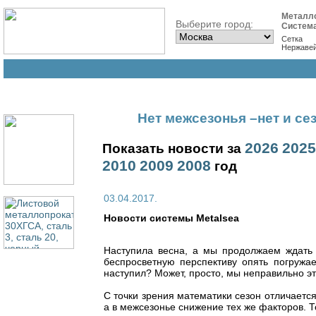
Металл
Выберите город:
Систем
Сетка
Нержаве
Нет межсезонья –нет и се
2026
2025
Показать новости за
2010
2009
2008
год
03.04.2017.
Новости cистемы Metalsea
Наступила весна, а мы продолжаем ждать
беспросветную перспективу опять погружае
наступил? Может, просто, мы неправильно э
С точки зрения математики сезон отличаетс
а в межсезонье снижение тех же факторов. Т