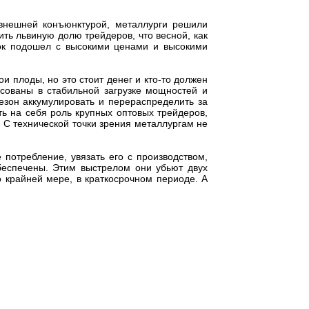
внешней конъюнктурой, металлурги решили
ить львиную долю трейдеров, что весной, как
ынок подошел с высокими ценами и высокими
 плоды, но это стоит денег и кто-то должен
сованы в стабильной загрузке мощностей и
езон аккумулировать и перераспределить за
ять на себя роль крупных оптовых трейдеров,
 С технической точки зрения металлургам не
потребление, увязать его с производством,
беспечены. Этим выстрелом они убьют двух
о крайней мере, в краткосрочном периоде. А