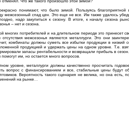
е отменял. Что же такого произошло этой зимой?
рекрасно понимают, что было зимой. Пользуясь благоприятной 
ду межсезонный спад цен. Это еще не все. Им также удалось убед
поздно, надо закупиться к сезону. В итоге, к началу сезона р
онья – нет и сезона.
й многих потребителей и на длительном периоде это принесет свои
 отсутствия межсезонья являются металлурги. Это они заинтере
ачит, комбинаты должны суметь все избытки продукции в низкий с
отложенной продукцией и удержать цены на одном уровне. Т.е. вз
ормировали запасы рентабельности и возвращали прибыль в сезон.
ы помогут им, но остается много вопросов.
ном уровне, металлурги должны качественно просчитать годовое 
ть вопрос с финансированием и все, стабильные цены будут о
птовиков. Вероятность такого сценария не велика, но она есть, п
зменений на рынке…