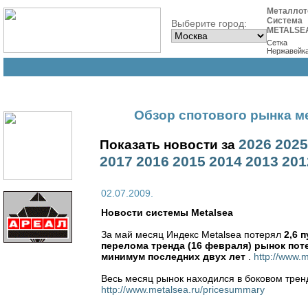
Металлот
Система
Выберите город:
METALSE
Сетка
Нержавейк
Обзор спотового рынка ме
2026
2025
Показать новости за
2017
2016
2015
2014
2013
201
02.07.2009.
Новости cистемы Metalsea
За май месяц Индекс Metalsea потерял
2,6 
перелома тренда (16 февраля) рынок по
минимум последних двух лет
.
http://www.m
Весь месяц рынок находился в боковом трен
http://www.metalsea.ru/pricesummary