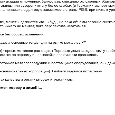
активизации отложенных банкротств, списанию отложенных убытков
 активы или суверенитеты у более слабых (в Германии экспорт вы
, а попавшие в долговую зависимость страны PIGS, при низком ур
ве, может и сдвинется что-нибудь, но пока объемы сезонно снижа
то ничего не меняет, пока перспектива негативная.
е без особых изменений.
азала основные тенденции на рынке металлов РФ:
е) черных металлов расчищают Торговые дома заводов, сил у трей
ыставке по черному и нержавейке практически сравнялось.
ботчиков металлопродукции и поставщиков оборудования, они даж
нснациональных корпораций). Глобализируемся потихоньку.
нак качества и организаторам и участникам.
ся морозу и зиме!!!...