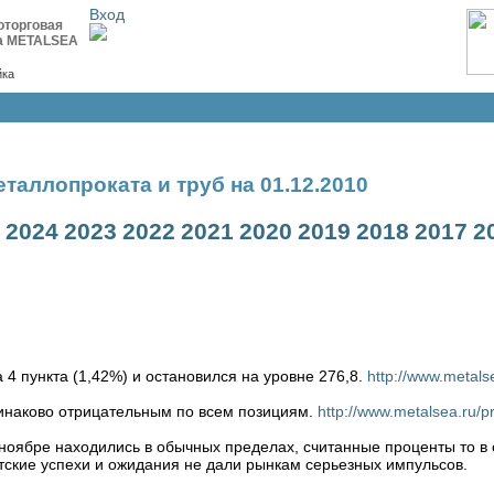
Вход
оторговая
а METALSEA
йка
таллопроката и труб на 01.12.2010
2024
2023
2022
2021
2020
2019
2018
2017
2
 4 пункта (1,42%) и остановился на уровне 276,8.
http://www.metals
динаково отрицательным по всем позициям.
http://www.metalsea.ru/
оябре находились в обычных пределах, считанные проценты то в о
атские успехи и ожидания не дали рынкам серьезных импульсов.