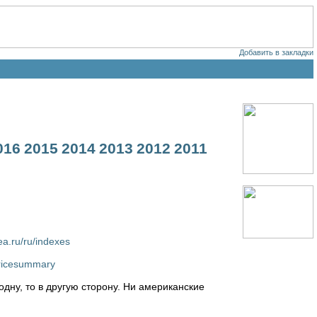
Добавить в закладки
016
2015
2014
2013
2012
2011
ea.ru/ru/indexes
pricesummary
дну, то в другую сторону. Ни американские