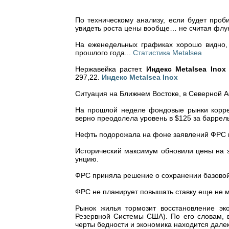
По техническому анализу, если будет проб
увидеть роста цены вообще… не считая флу
На еженедельных графиках хорошо видно, 
прошлого года...
Статистика Metalsea
Нержавейка растет.
Индекс Metalsea Inox
297,22.
Индекс Metalsea Inox
Ситуация на Ближнем Востоке, в Северной 
На прошлой неделе фондовые рынки корре
верно преодолела уровень в $125 за баррель 
Нефть подорожала на фоне заявлений ФРС 
Исторический максимум обновили цены на з
унцию.
ФРС приняла решение о сохранении базовой
ФРС не планирует повышать ставку еще не
Рынок жилья тормозит восстановление э
Резервной Системы США). По его словам, 
черты бедности и экономика находится дал