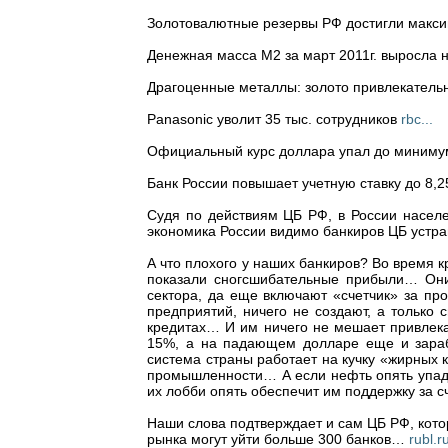
Золотовалютные резервы РФ достигли макси
Денежная масса М2 за март 2011г. выросла 
Драгоценные металлы: золото привлекатель
Panasonic уволит 35 тыс. сотрудников
rbc...
Официальный курс доллара упал до миниму
Банк России повышает учетную ставку до 8,
Судя по действиям ЦБ РФ, в России насел
экономика России видимо банкиров ЦБ устр
А что плохого у наших банкиров? Во время к
показали сногсшибательные прибыли… Они
сектора, да еще включают «счетчик» за пр
предприятий, ничего не создают, а только
кредитах… И им ничего не мешает привлека
15%, а на падающем долларе еще и зара
система страны работает на кучку «жирных
промышленности… А если нефть опять упадет
их лобби опять обеспечит им поддержку за 
Наши слова подтверждает и сам ЦБ РФ, котор
рынка могут уйти больше 300 банков…
rubl.r