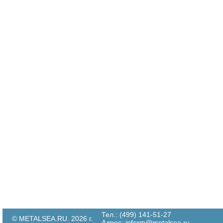
Тел.: (499) 141-51-27
© METALSEA.RU. 2026 г.
Адрес:
inform@metalsea.ru