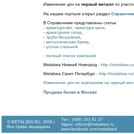
Изменение цен на
черный металл
по участ
На нашем портале открыт раздел
Справочни
В Справочнике представлены статьи:
-
арматура вес, арматура цена
,
-
арматурная сетка
,
-
труба бесшовная
,
-
металлическая балка
,
-
уголок стальной
- полный список компаний
Metalsea Нижний Новгород -
http://metalsea.r
Metalsea Санкт-Петербург -
http://metalsea.ru
Изменение цен по компаниям на черный мет
Продажа балки в Москве
Тел.: (499) 141-51-27
© METALSEA.RU. 2026 г.
Адрес:
inform@metalsea.ru
Все права защищены
www.facebook.com/metalsea/