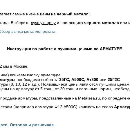
агает самые низкие цены на
черный металл
!
еталл. Выберите
лучшую цену
и поставщика
черного металла
или м
Обзор рынка металлопроката
.
Инструкция по работе с лучшими ценами по АРМАТУРЕ.
 мм в Москве.
нице) кликаем кнопку
арматура
.
матуры
необходимо выбрать
35ГС, А500С, Ат800
или
25Г2С
.
ры (8, 10, 12 и т.д.). Появившиеся цены являются лучшими ценами
ены на арматуру от 5 тонн, от 20 тонн и вагонные нормы, необход
 продаже арматуры, представленные на Metalsea.ru, по определен
метром (например арматура Ф12 А500С) кликнуть на слово
Армату
сти. Оптовая и розничная.