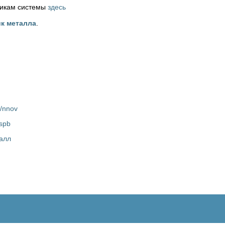
никам системы
здесь
к металла
.
u/nnov
/spb
алл