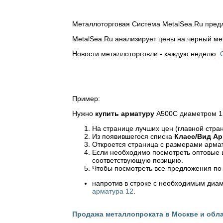
Металлоторговая Система MetalSea.Ru предл
MetalSea.Ru анализирует цены на черный м
Новости металлоторговли
- каждую неделю.
Пример:
Нужно
купить
арматуру
А500С диаметром 12
На странице лучших цен (главной стра
Из появившегося списка
Класс/Вид
Ар
Откроется страница с размерами армату
Если необходимо посмотреть оптовые ц
соответствующую позицию.
Чтобы посмотреть все предложения по
напротив в строке с необходимым диа
арматура 12
.
Продажа металлопроката в Москве и обла