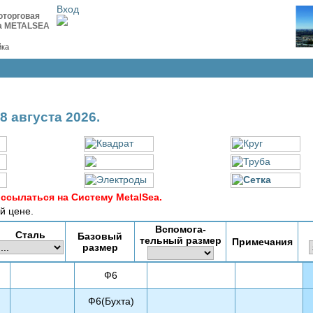
Вход
оторговая
а METALSEA
йка
8 августа 2026.
ссылаться на Систему MetalSea.
й цене.
Вспомога-
Сталь
Базовый
тельный размер
Примечания
размер
Ф6
Ф6(Бухта)